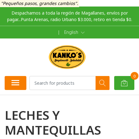
"Pequeños pasos, grandes cambios".
Despachamos a toda la región de Magallanes, envíos por
pagar...Punta Arenas, radio Urbano $3.000, retiro en tienda $0.
|
English
0
LECHES Y
MANTEQUILLAS