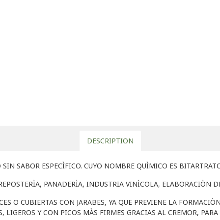
DESCRIPTION
SIN SABOR ESPECÌFICO. CUYO NOMBRE QUÌMICO ES BITARTRATO
REPOSTERÌA, PANADERÌA, INDUSTRIA VINÌCOLA, ELABORACIÒN D
ES O CUBIERTAS CON JARABES, YA QUE PREVIENE LA FORMACIÒN
LIGEROS Y CON PICOS MÀS FIRMES GRACIAS AL CREMOR, PARA 