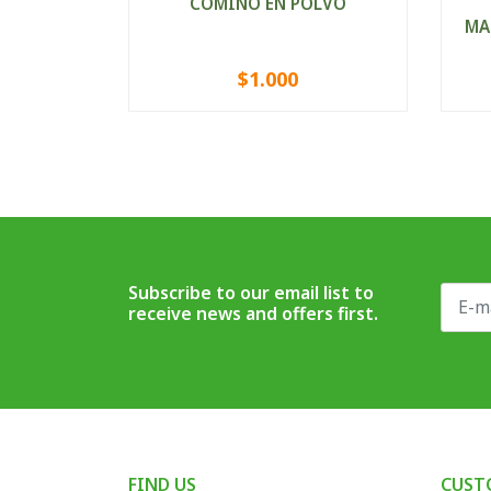
COMINO EN POLVO
MA
$1.000
VIEW OPTIONS
-
Subscribe to our email list to
receive news and offers first.
FIND US
CUST