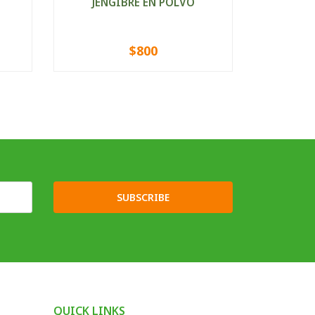
JENGIBRE EN POLVO
PIMIEN
$800
VIEW OPTIONS
V
SUBSCRIBE
QUICK LINKS