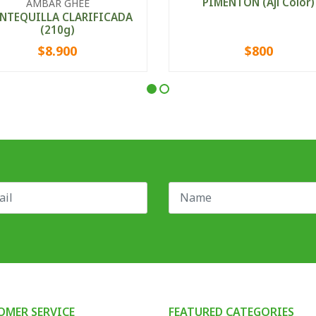
PIMENTÒN (Ají Color)
AMBAR GHEE
NTEQUILLA CLARIFICADA
(210g)
$8.900
$800
+
VIEW OPTIONS
OMER SERVICE
FEATURED CATEGORIES