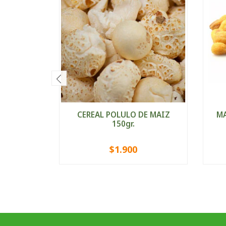
CEREAL POLULO DE MAIZ
MA
150gr.
$1.900
-
+