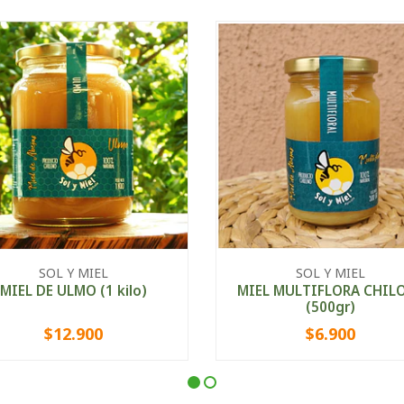
SOL Y MIEL
SOL Y MIEL
MIEL DE ULMO (1 kilo)
MIEL MULTIFLORA CHIL
(500gr)
$12.900
$6.900
+
-
+