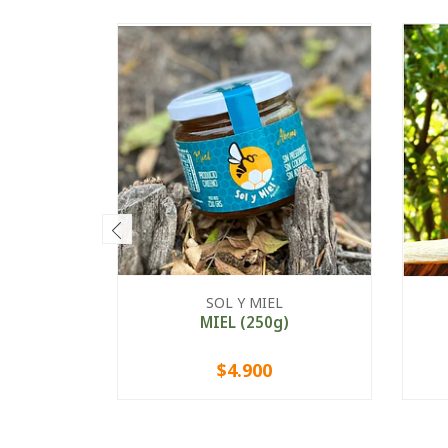
SOL Y MIEL
MIEL (250g)
$4.900
-
+
-