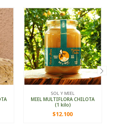
SOL Y MIEL
OTA
MIEL MULTIFLORA CHILOTA
MIEL P
(1 kilo)
$12.100
-
+
-