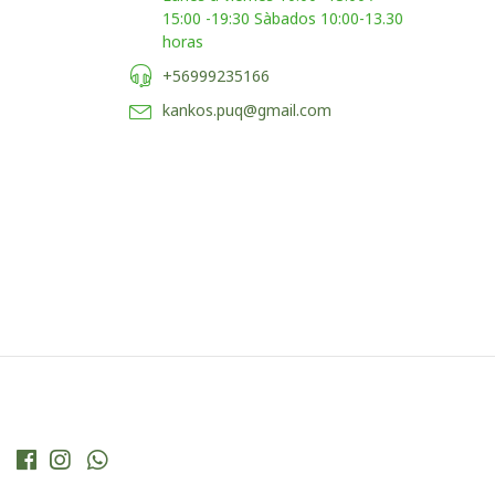
15:00 -19:30 Sàbados 10:00-13.30
horas
+56999235166
kankos.puq@gmail.com