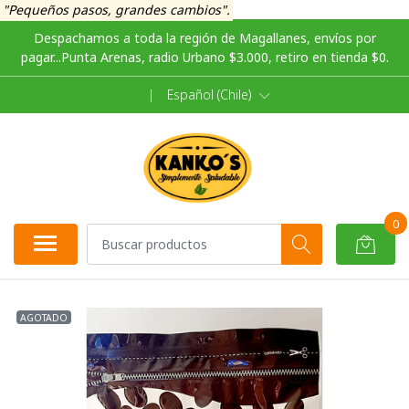
"Pequeños pasos, grandes cambios".
Despachamos a toda la región de Magallanes, envíos por
pagar...Punta Arenas, radio Urbano $3.000, retiro en tienda $0.
|
Español (Chile)
0
AGOTADO