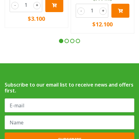
-
+
-
+
$3.100
$12.100
Subscribe to our email list to receive news and offers
first.